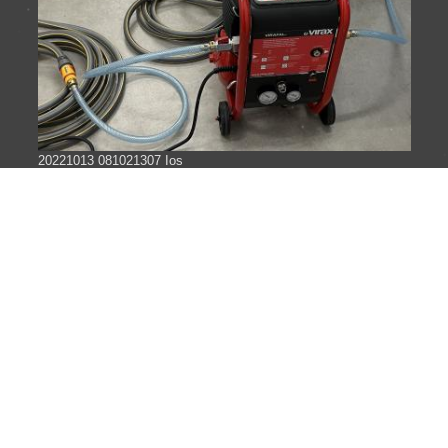
20221013 081021307 Ios